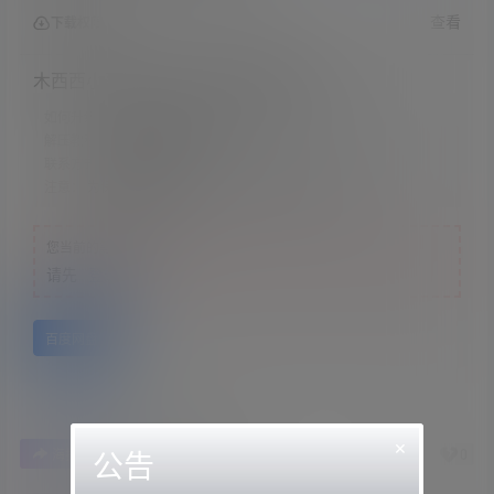
查看
下载权限
木西西小恶魔 &#8211; 黏黏糊糊口腔音
如何升级会员：
文章底部有教程
解压教程：
网站顶部
联系方式：
网站顶部
注意：
为保证资源有效性，禁止在线解压，违者封号
您当前的等级为
游客
请先
登录
百度网盘
×
1
0
海报分享
收藏
举报
公告