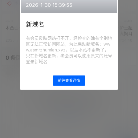
木西西小恶魔
2026-1-30 15:39:55
asmr
asmr
新域名
木西西小恶魔 - 油腻的舔耳朵
木西西小恶魔 - 白丝小护士超
爽掏耳
有会员反映网站打不开，经检查的确有个别地
2023-7-23 19:22:55
2023-7-23 19:24:40
区无法正常访问网站，为此启动新域名：ww
w.asmrzhumian.xyz，以后本站不更新了，
只在新域名更新，老会员可以使用原来的账号
0 条回复
文章作者
管理员
A
M
登录新域名
欢迎您，新朋友，感谢参与互动！
确认修改
前往查看详情
您必须登录或注册以后才能发表评论
登录