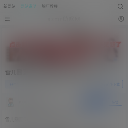
新网站
网站说明
解压教程
asmr助眠网
雪儿圆圆圆/迷雾里的蝴蝶-软糖、掏耳
0
asmr
23年7月22日
前往下载
asmr助眠网
关注
私信
雪儿圆圆圆/迷雾里的蝴蝶-软糖、掏耳