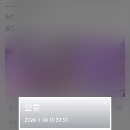
ニコニコ生放送
格式：MP4
是否有真人出镜：是
×
公告
查看
下载权限
2026-1-30 15:39:55
天使なの2023.07.07NICO会员限定内容