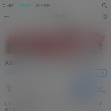
新网站
网站说明
解压教程
asmr助眠网
天使なの2023.07.07NICO会员限定内容
0
nico会员
23年7月15日
前往下载
asmr助眠网
关注
私信
标题：冒頭無料【ASMR】ミニ和服でしゅきしゅき♡あ
まあま耳舐め【天使なの】 – 2023_7_7(金) 21_00開始 –