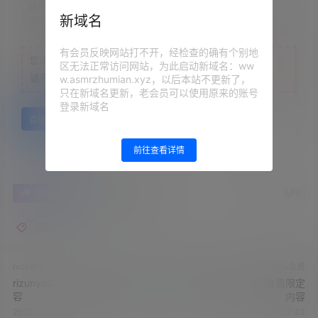
联系方式：
网站顶部
新域名
注意：
为保证资源有效性，禁止在线解压，违者封号
有会员反映网站打不开，经检查的确有个别地
您当前的等级为
游客
区无法正常访问网站，为此启动新域名：ww
请先
登录
w.asmrzhumian.xyz，以后本站不更新了，
只在新域名更新，老会员可以使用原来的账号
登录新域名
百度网盘
前往查看详情
0
0
海报分享
收藏
举报
天使な
nico会员
nico会员
rizunya2023.07.13会员限定内
音無来未2023.07.03会员限定
容
内容
2023-7-15 18:49:21
2023-7-15 18:52:43