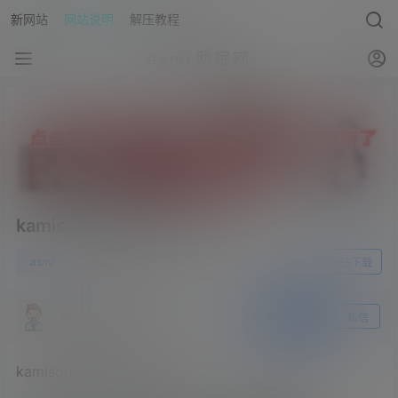
新网站
网站说明
解压教程
asmr助眠网
kamisong音声50部（1.4G）
1
asmr
23年6月30日
前往下载
asmr助眠网
关注
私信
kamisong音声50部（1.4G）