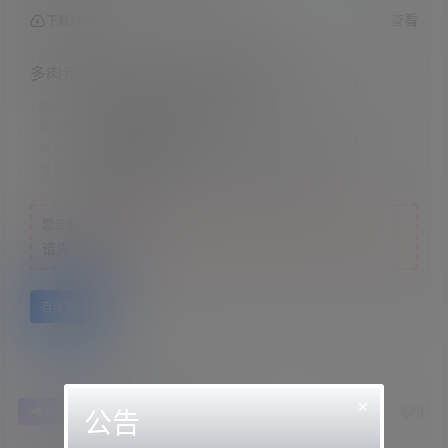
查看
下载权限
多肉元气桃 &#8211; 黑丝紧身裙略略
如何升级会员：
文章底部有教程
解压教程：
网站顶部
联系方式：
网站顶部
注意：
为保证资源有效性，禁止在线解压，违者封号
您当前的等级为
游客
请先
登录
百度网盘
×
0
0
海报分享
收藏
举报
公告