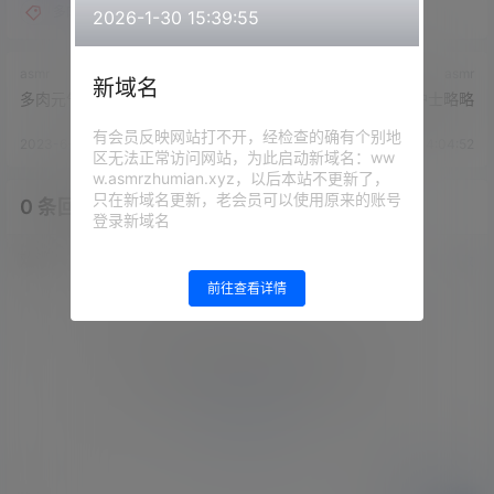
多肉元气桃
2026-1-30 15:39:55
asmr
asmr
新域名
多肉元气桃 - 双马尾女仆舔耳
多肉元气桃 - 粉红小护士略略
有会员反映网站打不开，经检查的确有个别地
2023-6-30 14:03:02
2023-6-30 14:04:52
区无法正常访问网站，为此启动新域名：ww
w.asmrzhumian.xyz，以后本站不更新了，
只在新域名更新，老会员可以使用原来的账号
0 条回复
文章作者
管理员
A
M
登录新域名
欢迎您，新朋友，感谢参与互动！
确认修改
前往查看详情
您必须登录或注册以后才能发表评论
登录