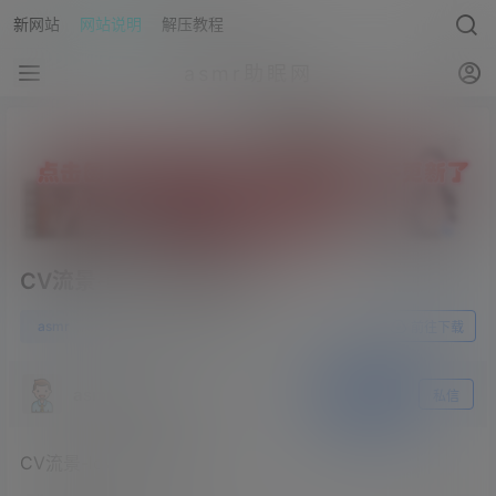
新网站
网站说明
解压教程
asmr助眠网
CV流景-lov51.妹妹指令
1
asmr
23年6月30日
前往下载
asmr助眠网
关注
私信
CV流景-lov51.妹妹指令