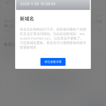
CV流景
2026-1-30 15:39:55
asmr
asmr
新域名
CV流景-lov53.妈妈的黑Si足J
小芸豆儿舰长福利35部-1.82G
和L管指令
有会员反映网站打不开，经检查的确有个别地
2023-6-30 10:09:37
2023-6-30 10:12:58
区无法正常访问网站，为此启动新域名：ww
w.asmrzhumian.xyz，以后本站不更新了，
只在新域名更新，老会员可以使用原来的账号
0 条回复
文章作者
管理员
A
M
登录新域名
欢迎您，新朋友，感谢参与互动！
确认修改
前往查看详情
您必须登录或注册以后才能发表评论
登录