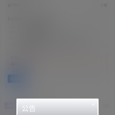
查看
下载权限
CV流景-lov51.妹妹指令
如何升级会员：
文章底部有教程
解压教程：
网站顶部
联系方式：
网站顶部
注意：
为保证资源有效性，禁止在线解压，违者封号
您当前的等级为
游客
请先
登录
百度网盘
×
1
0
海报分享
收藏
举报
公告