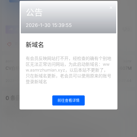
×
公告
2026-1-30 15:39:55
0
0
海报分享
收藏
举报
新域名
希达不可爱
有会员反映网站打不开，经检查的确有个别地
asmr
asmr
区无法正常访问网站，为此启动新域名：ww
CV白杨10A-781M
希达不可爱音声58A-607M
w.asmrzhumian.xyz，以后本站不更新了，
只在新域名更新，老会员可以使用原来的账号
2023-6-29 19:23:10
2023-6-29 19:27:44
登录新域名
0 条回复
文章作者
管理员
A
M
前往查看详情
欢迎您，新朋友，感谢参与互动！
确认修改