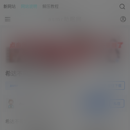
新网站
网站说明
解压教程
asmr助眠网
希达不可爱舰长音频20部
0
asmr
23年6月29日
前往下载
asmr助眠网
关注
私信
希达不可爱舰长音频20部