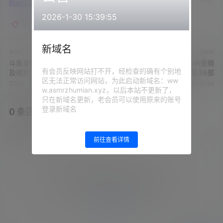
0
0
海报分享
收藏
举报
2026-1-30 15:39:55
奶乎乎的花妖
新域名
asmr
asmr
斗鱼夏喵娜KINA酱ASMR音声
B站初芝学姐爱发电ASMR音频
有会员反映网站打不开，经检查的确有个别地
及视频
福利合集36部
区无法正常访问网站，为此启动新域名：ww
2023-6-21 16:06:07
2023-6-21 16:16:56
w.asmrzhumian.xyz，以后本站不更新了，
只在新域名更新，老会员可以使用原来的账号
登录新域名
0 条回复
文章作者
管理员
A
M
欢迎您，新朋友，感谢参与互动！
确认修改
前往查看详情
您必须登录或注册以后才能发表评论
登录