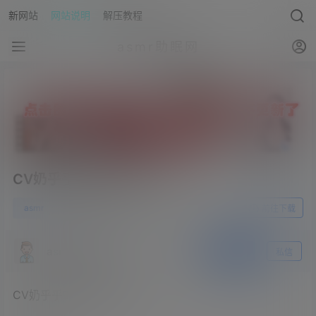
新网站
网站说明
解压教程
asmr助眠网
CV奶乎乎的花妖2A-63M
0
asmr
23年6月21日
前往下载
asmr助眠网
关注
私信
CV奶乎乎的花妖2A-63M