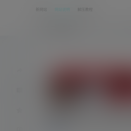
新网站
网站说明
解压教程
asmr助眠网
首页
asmr
nico会
音無来未2022.09.05N