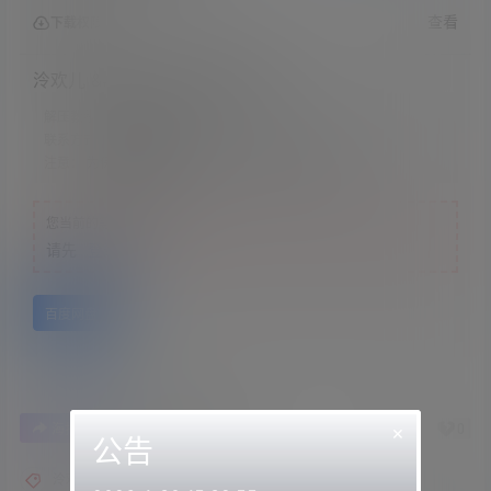
查看
下载权限
泠欢儿 &#8211; 白色旗袍与口技
解压教程：
网站顶部
联系方式：
网站顶部
注意：
为保证资源有效性，禁止在线解压，违者封号
您当前的等级为
游客
请先
登录
百度网盘
0
0
×
海报分享
收藏
举报
公告
泠欢儿