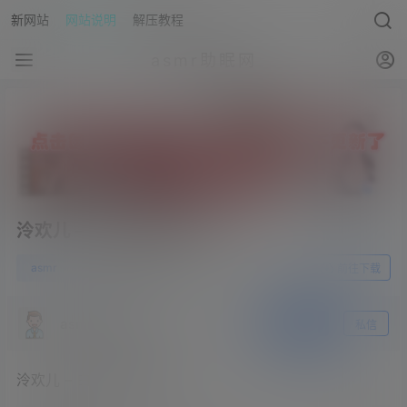
新网站
网站说明
解压教程
asmr助眠网
泠欢儿 – 白色旗袍与口技
0
asmr
23年6月9日
前往下载
asmr助眠网
关注
私信
泠欢儿 – 白色旗袍与口技