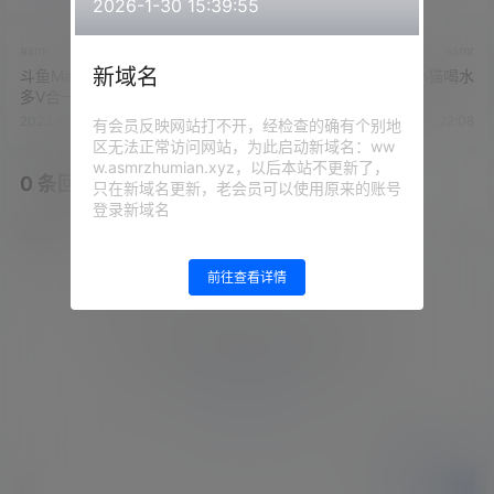
2026-1-30 15:39:55
asmr
asmr
新域名
斗鱼Manny漫妮火箭福利合集
泠欢儿 - 助眠女仆装小猫喝水
多V合一
2023-6-9 16:17:49
2023-6-9 16:22:08
有会员反映网站打不开，经检查的确有个别地
区无法正常访问网站，为此启动新域名：ww
w.asmrzhumian.xyz，以后本站不更新了，
0 条回复
文章作者
管理员
A
M
只在新域名更新，老会员可以使用原来的账号
登录新域名
欢迎您，新朋友，感谢参与互动！
确认修改
前往查看详情
您必须登录或注册以后才能发表评论
登录
提交