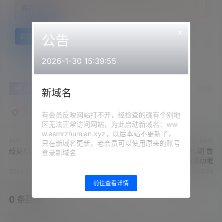
请先
登录
×
公告
百度网盘
2026-1-30 15:39:55
0
0
海报分享
收藏
举报
新域名
虎牙绮夏
有会员反映网站打不开，经检查的确有个别地
区无法正常访问网站，为此启动新域名：ww
w.asmrzhumian.xyz，以后本站不更新了，
asmr
asmr
只在新域名更新，老会员可以使用原来的账号
绮夏ASMR魔法书助眠
虎牙绮夏ASMR魔法书15期 数
登录新域名
羊略略略助眠
2023-6-9 16:00:27
2023-6-9 16:03:25
前往查看详情
0 条回复
文章作者
管理员
A
M