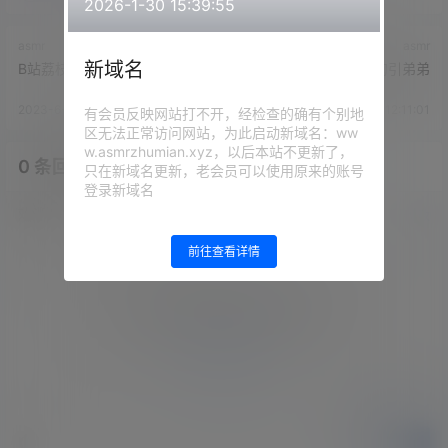
2026-1-30 15:39:55
asmr
asmr
新域名
B站荔枝 - 多汁的西瓜
B站荔枝 - 在家勾引弟弟
2023-6-8 12:08:43
2023-6-8 12:11:01
有会员反映网站打不开，经检查的确有个别地
区无法正常访问网站，为此启动新域名：ww
w.asmrzhumian.xyz，以后本站不更新了，
0 条回复
文章作者
管理员
A
M
只在新域名更新，老会员可以使用原来的账号
登录新域名
欢迎您，新朋友，感谢参与互动！
确认修改
前往查看详情
您必须登录或注册以后才能发表评论
登录
提交