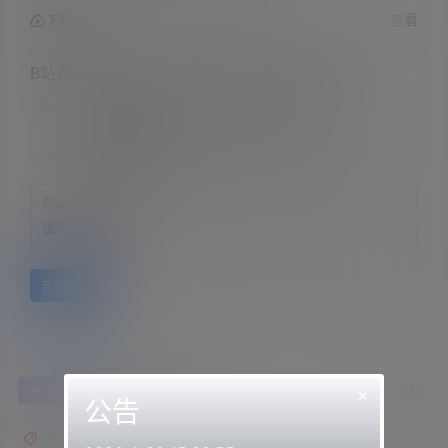
查看
下载权限
B站荔枝 &#8211; 空姐被前男友拉进厕所强吻
解压教程：
网站顶部
联系方式：
网站顶部
注意：
为保证资源有效性，禁止在线解压，违者封号
您当前的等级为
游客
请先
登录
百度网盘
0
0
×
海报分享
收藏
举报
公告
不甜荔枝
荔枝呀ouo