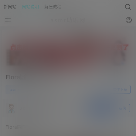
新网站
网站说明
解压教程
asmr助眠网
Flora圆圆 asmr 4A
1
asmr
23年6月7日
前往下载
asmr助眠网
关注
私信
Flora圆圆 asmr 4A