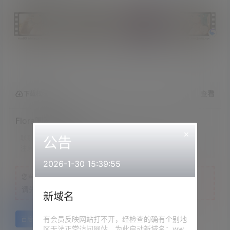
查看
下载权限
Flora圆圆 asmr 4A
×
公告
联系方式：
网站顶部
注意：
为保证资源有效性，禁止在线解压，违者封号
2026-1-30 15:39:55
您当前的等级为
游客
请先
登录
新域名
有会员反映网站打不开，经检查的确有个别地
百度网盘
区无法正常访问网站，为此启动新域名：ww