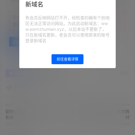
封号
新域名
您当前的等级为
游客
有会员反映网站打不开，经检查的确有个别地
区无法正常访问网站，为此启动新域名：ww
请先
登录
w.asmrzhumian.xyz，以后本站不更新了，
只在新域名更新，老会员可以使用原来的账号
登录新域名
百度网盘
前往查看详情
0
0
海报分享
收藏
举报
甜酥小奶猫
asmr
asmr
甜酥小奶猫-奈奈老师 - 白丝老
甜酥小奶猫-奈奈老师 - 大学教
板娘
材
2023-6-6 14:20:41
2023-6-6 14:23:50