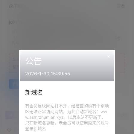
查看
下载权限
jok/YiyiZi &#8211; 我的大学英语老师
联系方式：
网站顶部
注意：
请下载到手机内解压，禁止转存到自己网盘内在线解压，违者
封号
×
公告
您当前的等级为
游客
请先
登录
2026-1-30 15:39:55
百度网盘
新域名
有会员反映网站打不开，经检查的确有个别地
区无法正常访问网站，为此启动新域名：ww
0
0
海报分享
收藏
举报
w.asmrzhumian.xyz，以后本站不更新了，
只在新域名更新，老会员可以使用原来的账号
登录新域名
jok