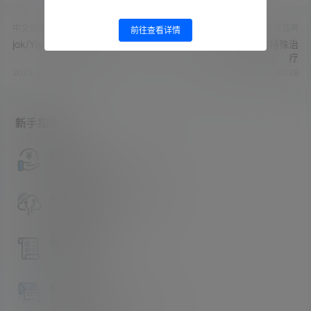
中文音声
中文音声
前往查看详情
jok/YiyiZi - 年下野外露出
jok/YiyiZi - 男科医生的特殊治
疗
2023-6-4 14:29:02
2023-6-4 14:30:36
新手指南
访客必看
请看过文章后在决定是否购买卡密
升级会员教程
关于如何使用卡密升级会员的教程
解压教程
不会解压请看这里
提交工单
如本站没有你想看的资源，请告诉我