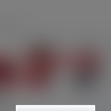
员
中文音声
哄睡)
×