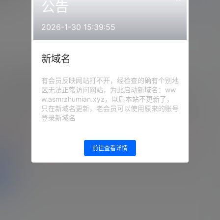
公告
前往下载
2026-1-30 15:39:55
新域名
有会员反映网站打不开，经检查的确有个别地
iyiZi-游戏而已啦(哄睡)
区无法正常访问网站，为此启动新域名：ww
w.asmrzhumian.xyz，以后本站不更新了，
：
网站顶部
注意：
请下载到手机内解压，禁止转存到
自己网盘内在线解压，违者封号
只在新域名更新，老会员可以使用原来的账号
登录新域名
的等级为
游客
登录
前往查看详情
盘