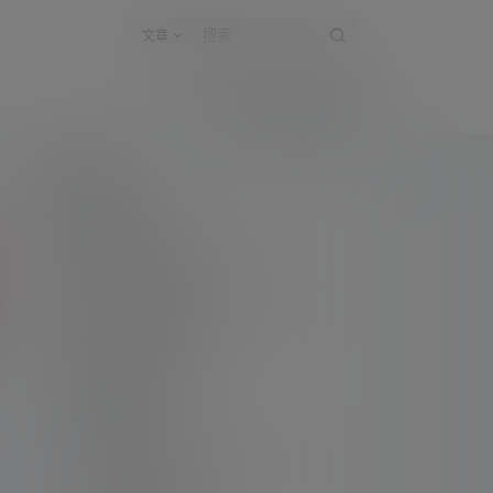
文章
登录
快速注册
新手指南
访客必看
请看过文章后在决定是否购买卡密
升级会员教程
关于如何使用卡密升级会员的教程
解压教程
不会解压请看这里
提交工单
如本站没有你想看的资源，请告诉我