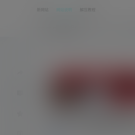
新网站
网站说明
解压教程
asmr助眠网
首页
asmr
nico会
jok/YiyiZi-游戏而已啦(