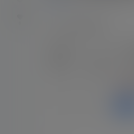
0
1.4k
中文音声
23年6月4日
0
jok/YiyiZi-游戏而已啦(哄睡)
jok/Y
下载权限
铂金会员：
免费下载
联系方式
钻石会员：
免费下载
您当前
请先
百度网