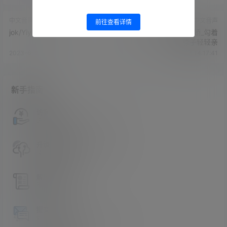
中文音声
中文音声
前往查看详情
jok/YiyiZi-一家人
jok/YiyiZi-半夜睡醒撒娇_勾着
脖子轻轻亲
2023-6-4 14:16:06
2023-6-4 14:17:41
新手指南
访客必看
请看过文章后在决定是否购买卡密
升级会员教程
关于如何使用卡密升级会员的教程
解压教程
不会解压请看这里
提交工单
如本站没有你想看的资源，请告诉我