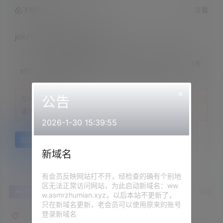
查看
下载权限
jok/YiyiZi-私人订制末班车
联系方式：
网站顶部
注意：
请下载到手机内解压，禁止转存到自己网盘内在线解压，违者
封号
×
公告
您当前的等级为
游客
请先
登录
2026-1-30 15:39:55
百度网盘
新域名
有会员反映网站打不开，经检查的确有个别地
区无法正常访问网站，为此启动新域名：ww
1
0
海报分享
收藏
举报
w.asmrzhumian.xyz，以后本站不更新了，
只在新域名更新，老会员可以使用原来的账号
登录新域名
jok