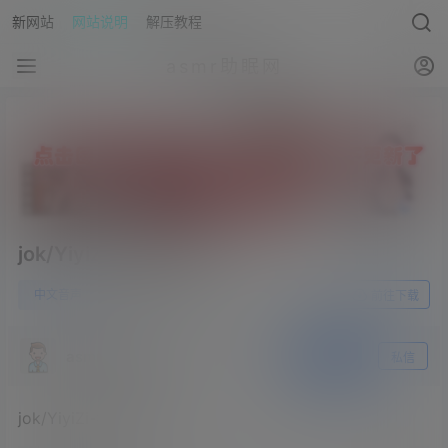
新网站
网站说明
解压教程
asmr助眠网
jok/YiyiZi-考试前一天
0
中文音声
23年6月4日
前往下载
asmr助眠网
关注
私信
jok/YiyiZi-考试前一天