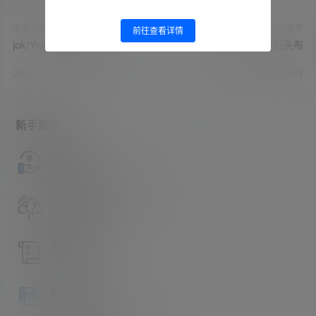
中文音声
中文音声
前往查看详情
jok/YiyiZi-地铁7蓄谋已久
jok/YiyiZi-剪刀石头布
2023-6-4 14:08:56
2023-6-4 14:10:23
新手指南
访客必看
请看过文章后在决定是否购买卡密
升级会员教程
关于如何使用卡密升级会员的教程
解压教程
不会解压请看这里
提交工单
如本站没有你想看的资源，请告诉我