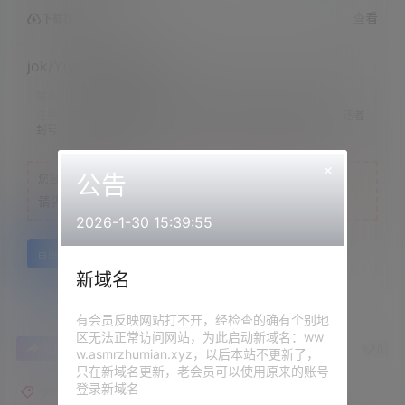
查看
下载权限
jok/YiyiZi-考试前一天
联系方式：
网站顶部
注意：
请下载到手机内解压，禁止转存到自己网盘内在线解压，违者
封号
×
公告
您当前的等级为
游客
请先
登录
2026-1-30 15:39:55
百度网盘
新域名
有会员反映网站打不开，经检查的确有个别地
区无法正常访问网站，为此启动新域名：ww
0
0
海报分享
收藏
举报
w.asmrzhumian.xyz，以后本站不更新了，
只在新域名更新，老会员可以使用原来的账号
登录新域名
jok