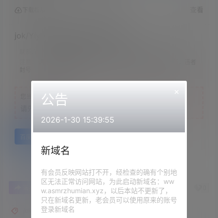
查看
下载权限
jok/YiyiZi-病娇向只有我能欺负你
联系方式：
网站顶部
注意：
请下载到手机内解压，禁止转存到自己网盘内在线解压，违者
封号
×
公告
您当前的等级为
游客
请先
登录
2026-1-30 15:39:55
百度网盘
新域名
有会员反映网站打不开，经检查的确有个别地
区无法正常访问网站，为此启动新域名：ww
0
0
海报分享
收藏
举报
w.asmrzhumian.xyz，以后本站不更新了，
只在新域名更新，老会员可以使用原来的账号
登录新域名
jok