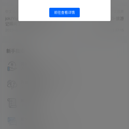
中文音声
中文音声
前往查看详情
jok/YiyiZi-古风 兄长这回怎生
jok/YiyiZi-旅游
记得问了（正剧向）
2023-6-4 13:55:04
2023-6-4 13:57:15
新手指南
访客必看
请看过文章后在决定是否购买卡密
升级会员教程
关于如何使用卡密升级会员的教程
解压教程
不会解压请看这里
提交工单
如本站没有你想看的资源，请告诉我