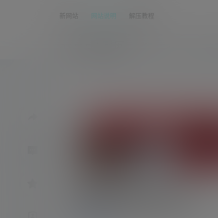
新网站
网站说明
解压教程
asmr助眠网
首页
asmr
nico会
糖果屋系列音声10部