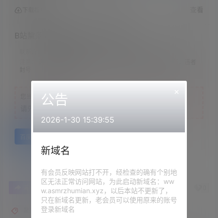
查看
下载权限
B站黧落大总攻-qj哥哥，占有哥哥
联系方式：
网站顶部
注意：
请下载到手机内解压，禁止转存到自己网盘内在线解压，违者
封号
×
公告
您当前的等级为
游客
请先
登录
2026-1-30 15:39:55
百度网盘
新域名
有会员反映网站打不开，经检查的确有个别地
区无法正常访问网站，为此启动新域名：ww
0
0
海报分享
收藏
举报
w.asmrzhumian.xyz，以后本站不更新了，
只在新域名更新，老会员可以使用原来的账号
登录新域名
黧落大总攻