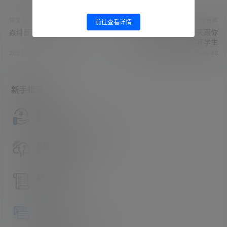
中文音声
中文音声
前往查看详情
焱绯音声新增27部-738M
B站黧落大总攻-趁下雨天跟你
回家不停勾引你的坏学生
2023-6-3 16:03:07
2023-6-3 16:06:48
新手指南
访客必看
请看过文章后在决定是否购买卡密
升级会员教程
关于如何使用卡密升级会员的教程
解压教程
不会解压请看这里
提交工单
如本站没有你想看的资源，请告诉我