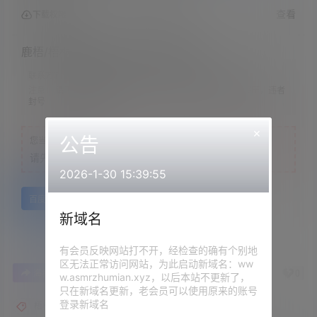
查看
下载权限
鹿梧/梧桐别苑-第二季第五期断罪之花
联系方式：
网站顶部
注意：
请下载到手机内解压，禁止转存到自己网盘内在线解压，违者
封号
×
公告
您当前的等级为
游客
请先
登录
2026-1-30 15:39:55
百度网盘
新域名
有会员反映网站打不开，经检查的确有个别地
区无法正常访问网站，为此启动新域名：ww
0
0
海报分享
收藏
举报
w.asmrzhumian.xyz，以后本站不更新了，
只在新域名更新，老会员可以使用原来的账号
登录新域名
梧桐别苑