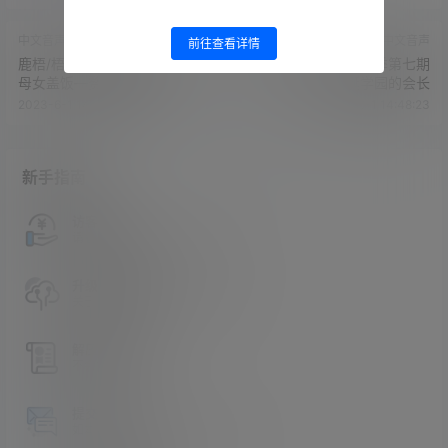
中文音声
中文音声
前往查看详情
鹿梧/梧桐别苑-第二季第三期
鹿梧/梧桐别苑-第二季第七期
母女盖饭—赘婿的逆鳞
荒诞学园的会长
2023-6-1 14:46:48
2023-6-1 14:48:23
新手指南
访客必看
请看过文章后在决定是否购买卡密
升级会员教程
关于如何使用卡密升级会员的教程
解压教程
不会解压请看这里
提交工单
如本站没有你想看的资源，请告诉我