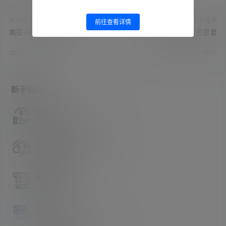
中文音声
中文音声
前往查看详情
南征-X转向×亦弟亦妹
南征-舔狗当面被秀恩爱
2023-5-30 13:18:36
2023-5-30 13:19:57
新手指南
访客必看
请看过文章后在决定是否购买卡密
升级会员教程
关于如何使用卡密升级会员的教程
解压教程
不会解压请看这里
提交工单
如本站没有你想看的资源，请告诉我