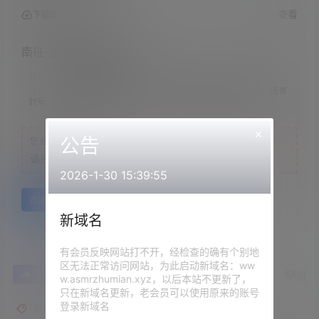
查看
下载权限
南征-生理期也要萌萌哒
联系方式：
网站顶部
注意：
请下载到手机内解压，禁止转存到自己网盘内在线解压，违者
封号
×
公告
您当前的等级为
游客
请先
登录
2026-1-30 15:39:55
百度网盘
新域名
有会员反映网站打不开，经检查的确有个别地
区无法正常访问网站，为此启动新域名：ww
0
0
海报分享
收藏
举报
w.asmrzhumian.xyz，以后本站不更新了，
只在新域名更新，老会员可以使用原来的账号
登录新域名
南征