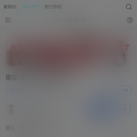
新网站
网站说明
解压教程
asmr助眠网
南征-生理期也要萌萌哒
0
中文音声
23年5月30日
前往下载
asmr助眠网
关注
私信
南征-生理期也要萌萌哒