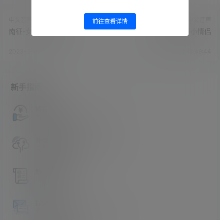
中文音声
中文音声
前往查看详情
南征-女混混说喜欢你
南征-调教羞辱小情侣
2023-5-30 12:48:05
2023-5-30 12:49:44
新手指南
访客必看
请看过文章后在决定是否购买卡密
升级会员教程
关于如何使用卡密升级会员的教程
解压教程
不会解压请看这里
提交工单
如本站没有你想看的资源，请告诉我