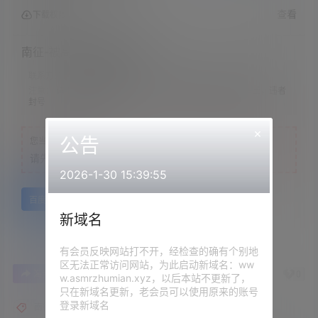
查看
下载权限
南征-被高冷的学霸君表白
联系方式：
网站顶部
注意：
请下载到手机内解压，禁止转存到自己网盘内在线解压，违者
封号
×
公告
您当前的等级为
游客
请先
登录
2026-1-30 15:39:55
百度网盘
新域名
有会员反映网站打不开，经检查的确有个别地
区无法正常访问网站，为此启动新域名：ww
0
0
海报分享
收藏
举报
w.asmrzhumian.xyz，以后本站不更新了，
只在新域名更新，老会员可以使用原来的账号
登录新域名
南征