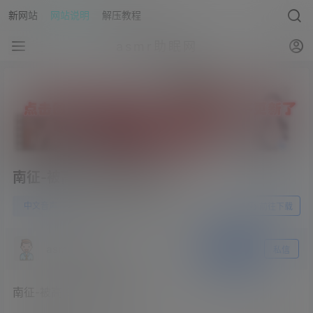
新网站
网站说明
解压教程
asmr助眠网
南征-被高冷的学霸君表白
0
中文音声
23年5月30日
前往下载
asmr助眠网
关注
私信
南征-被高冷的学霸君表白