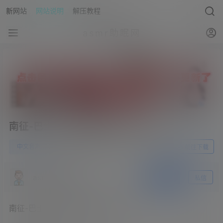
新网站
网站说明
解压教程
asmr助眠网
南征-巴士上舔丝袜腿(南征,40分钟)
0
中文音声
23年5月30日
前往下载
asmr助眠网
关注
私信
南征-巴士上舔丝袜腿(南征,40分钟)