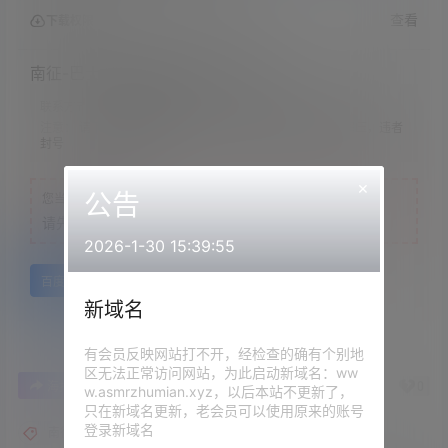
查看
下载权限
南征-巴士上舔丝袜腿(南征,40分钟)
联系方式：
网站顶部
注意：
请下载到手机内解压，禁止转存到自己网盘内在线解压，违者
封号
×
公告
您当前的等级为
游客
请先
登录
2026-1-30 15:39:55
百度网盘
新域名
有会员反映网站打不开，经检查的确有个别地
区无法正常访问网站，为此启动新域名：ww
0
0
海报分享
收藏
举报
w.asmrzhumian.xyz，以后本站不更新了，
只在新域名更新，老会员可以使用原来的账号
登录新域名
南征