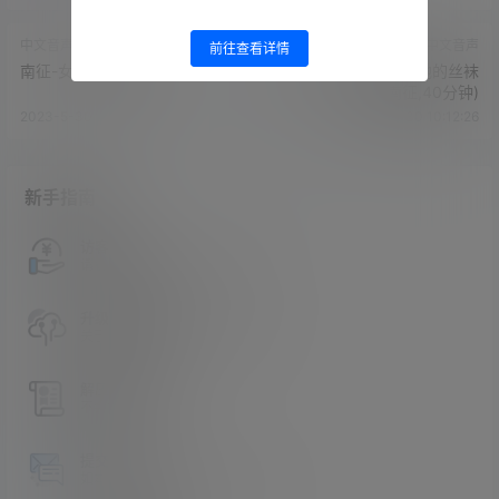
中文音声
中文音声
前往查看详情
南征-女友的长靴调教
南征-不良女奖励你舔她的丝袜
脚(南征,40分钟)
2023-5-30 10:10:58
2023-5-30 10:12:26
新手指南
访客必看
请看过文章后在决定是否购买卡密
升级会员教程
关于如何使用卡密升级会员的教程
解压教程
不会解压请看这里
提交工单
如本站没有你想看的资源，请告诉我