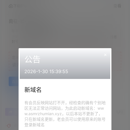
查看
下载权限
南征-姐姐的长靴调教
联系方式：
网站顶部
注意：
请下载到手机内解压，禁止转存到自己网盘内在线解压，违者
封号
×
公告
您当前的等级为
游客
请先
登录
2026-1-30 15:39:55
百度网盘
新域名
有会员反映网站打不开，经检查的确有个别地
区无法正常访问网站，为此启动新域名：ww
0
0
海报分享
收藏
举报
w.asmrzhumian.xyz，以后本站不更新了，
只在新域名更新，老会员可以使用原来的账号
登录新域名
南征