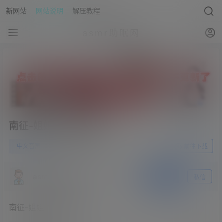
新网站
网站说明
解压教程
asmr助眠网
南征-姐姐的长靴调教
0
中文音声
23年5月30日
前往下载
asmr助眠网
关注
私信
南征-姐姐的长靴调教