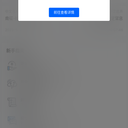
中文音声
中文音声
前往查看详情
南征-抖S女医生2
南征-胶衣丝足窒息
2023-5-30 10:06:11
2023-5-30 10:07:46
新手指南
访客必看
请看过文章后在决定是否购买卡密
升级会员教程
关于如何使用卡密升级会员的教程
解压教程
不会解压请看这里
提交工单
如本站没有你想看的资源，请告诉我