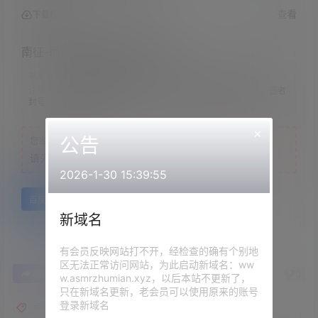
查看
下载权限
南征-彻底沦为姐姐的靴奴狗狗
联系方式：
网站顶部
注意：
请下载到手机内解压，禁止转存到自己网盘内在线解压，违者
封号
×
公告
您当前的等级为
游客
请先
登录
2026-1-30 15:39:55
百度网盘
新域名
有会员反映网站打不开，经检查的确有个别地
区无法正常访问网站，为此启动新域名：ww
0
0
海报分享
收藏
举报
w.asmrzhumian.xyz，以后本站不更新了，
只在新域名更新，老会员可以使用原来的账号
登录新域名
南征