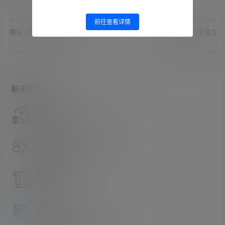
中文音声
中文音声
前往查看详情
南征-被姐姐独占就好
南征-抖S女医生3
2023-5-29 16:13:00
2023-5-29 16:14:33
新手指南
访客必看
请看过文章后在决定是否购买卡密
升级会员教程
关于如何使用卡密升级会员的教程
解压教程
不会解压请看这里
提交工单
如本站没有你想看的资源，请告诉我