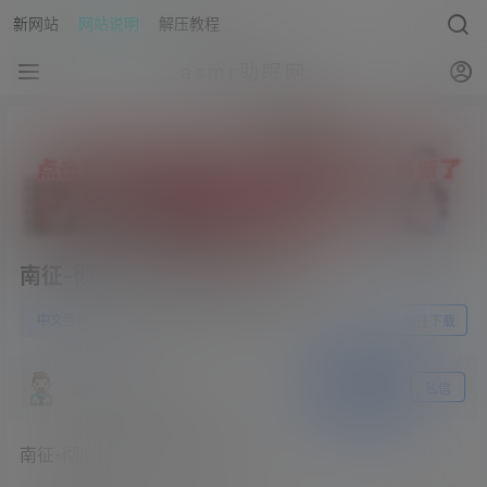
新网站
网站说明
解压教程
asmr助眠网
南征-彻底沦为姐姐的靴奴狗狗
0
中文音声
23年5月29日
前往下载
asmr助眠网
关注
私信
南征-彻底沦为姐姐的靴奴狗狗