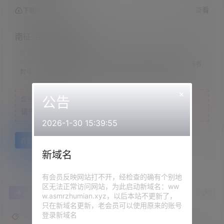
查看
下载权限
南征-百合剧完整版
联系方式：
网站顶部
注意：
请下载到手机内解压，禁止转存到自己网盘内在线解压，违者
封号
×
公告
您当前的等级为
游客
请先
登录
2026-1-30 15:39:55
百度网盘
新域名
有会员反映网站打不开，经检查的确有个别地
区无法正常访问网站，为此启动新域名：ww
0
0
海报分享
收藏
举报
w.asmrzhumian.xyz，以后本站不更新了，
只在新域名更新，老会员可以使用原来的账号
登录新域名
南征