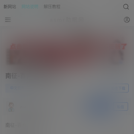
新网站
网站说明
解压教程
asmr助眠网
南征-百合剧完整版
0
中文音声
23年5月29日
前往下载
asmr助眠网
关注
私信
南征-百合剧完整版