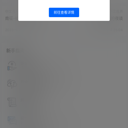
中文音声
中文音声
前往查看详情
南征-被Z控学长带回
南征-姐姐的夜谈
2023-5-29 14:33:32
2023-5-29 14:35:04
新手指南
访客必看
请看过文章后在决定是否购买卡密
升级会员教程
关于如何使用卡密升级会员的教程
解压教程
不会解压请看这里
提交工单
如本站没有你想看的资源，请告诉我