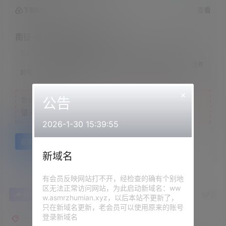
查看
下载权限
南征-高考完一起睡觉休息吧
联系方式：
网站顶部
注意：
请下载到手机内解压，禁止转存到自己网盘内在线解压，违者
封号
×
公告
您当前的等级为
游客
请先
登录
2026-1-30 15:39:55
百度网盘
新域名
有会员反映网站打不开，经检查的确有个别地
区无法正常访问网站，为此启动新域名：ww
0
0
海报分享
收藏
举报
w.asmrzhumian.xyz，以后本站不更新了，
只在新域名更新，老会员可以使用原来的账号
登录新域名
南征