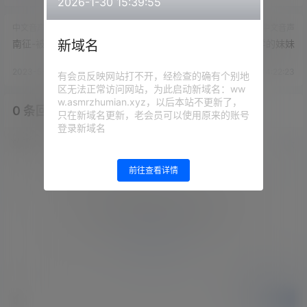
2026-1-30 15:39:55
中文音声
中文音声
新域名
南征-被兄长推♂到，迷之噩梦
南征-你留学的妹妹
2023-5-29 14:20:53
2023-5-29 14:22:23
有会员反映网站打不开，经检查的确有个别地
区无法正常访问网站，为此启动新域名：ww
w.asmrzhumian.xyz，以后本站不更新了，
0 条回复
文章作者
管理员
A
M
只在新域名更新，老会员可以使用原来的账号
登录新域名
欢迎您，新朋友，感谢参与互动！
确认修改
前往查看详情
您必须登录或注册以后才能发表评论
登录
提交