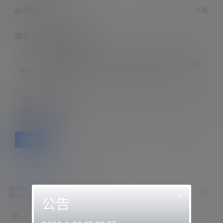
查看
下载权限
南征-大胸学姐的抚慰
联系方式：
网站顶部
注意：
请下载到手机内解压，禁止转存到自己网盘内在线解压，违者
封号
您当前的等级为
游客
请先
登录
百度网盘
0
0
海报分享
收藏
举报
×
公告
南征