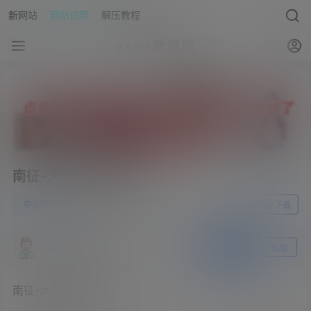
新网站
网站说明
解压教程
asmr助眠网
南征-大胸学姐的抚慰
0
中文音声
23年5月29日
前往下载
asmr助眠网
关注
私信
南征-大胸学姐的抚慰