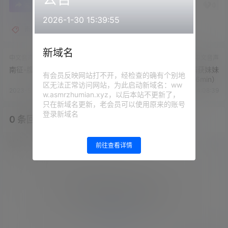
0
0
海报分享
收藏
举报
2026-1-30 15:39:55
南征
新域名
中文音声
中文音声
南征-腹黑人妻×电话里的TJ
南征-每晚告白即可捕获妹妹
有会员反映网站打不开，经检查的确有个别地
（96min）
区无法正常访问网站，为此启动新域名：ww
2023-5-29 14:05:43
2023-5-29 14:08:39
w.asmrzhumian.xyz，以后本站不更新了，
只在新域名更新，老会员可以使用原来的账号
登录新域名
0 条回复
文章作者
管理员
A
M
欢迎您，新朋友，感谢参与互动！
确认修改
前往查看详情
您必须登录或注册以后才能发表评论
登录