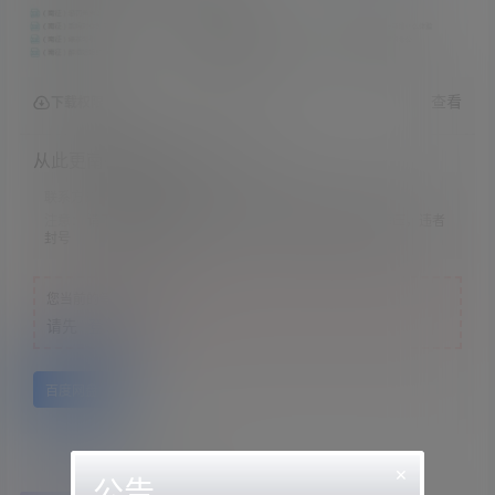
查看
下载权限
从此更南征音声10部（570M）
联系方式：
网站顶部
注意：
请下载到手机内解压，禁止转存到自己网盘内在线解压，违者
封号
您当前的等级为
游客
请先
登录
百度网盘
×
公告