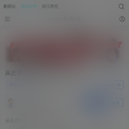
新网站
网站说明
解压教程
asmr助眠网
从此更南征音声10部（570M）
0
中文音声
23年5月29日
前往下载
asmr助眠网
关注
私信
从此更南征音声10部（570M）