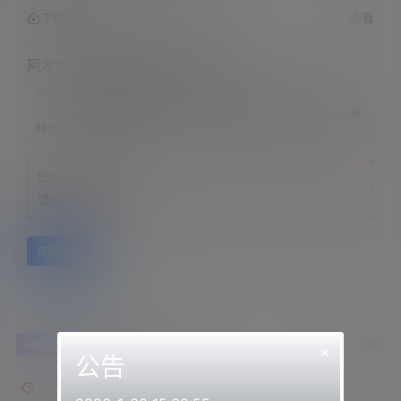
查看
下载权限
阿木木-56期魔妃的恶堕调教-花袄
联系方式：
网站顶部
注意：
请下载到手机内解压，禁止转存到自己网盘内在线解压，违者
封号
您当前的等级为
游客
请先
登录
百度网盘
0
0
海报分享
收藏
举报
×
公告
阿木木