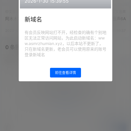
2026-1-30 15:39:55
中文音声
中文音声
新域名
阿木木2022新春特惠系列
阿木木22年618特惠音声6A
2023-5-28 16:57:20
2023-5-28 16:59:37
有会员反映网站打不开，经检查的确有个别地
区无法正常访问网站，为此启动新域名：ww
w.asmrzhumian.xyz，以后本站不更新了，
0 条回复
文章作者
管理员
A
M
只在新域名更新，老会员可以使用原来的账号
登录新域名
欢迎您，新朋友，感谢参与互动！
确认修改
前往查看详情
您必须登录或注册以后才能发表评论
登录
提交