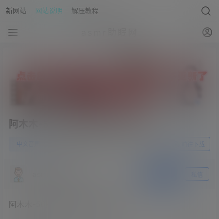
新网站
网站说明
解压教程
asmr助眠网
阿木木-56期魔妃的恶堕调教-花袄
0
中文音声
23年5月28日
前往下载
asmr助眠网
关注
私信
阿木木-56期魔妃的恶堕调教-花袄