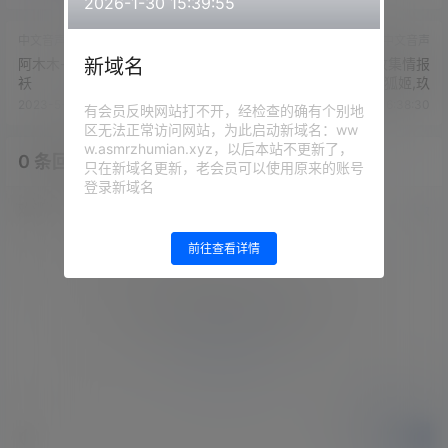
2026-1-30 15:39:55
中文音声
中文音声
新域名
阿木木-第二季第59期 借宿-花
阿木木-冬季特惠一：收集情报
袄
的奖励和改造-cv狐姬,玖
2023-5-28 16:36:21
2023-5-28 16:38:30
有会员反映网站打不开，经检查的确有个别地
区无法正常访问网站，为此启动新域名：ww
w.asmrzhumian.xyz，以后本站不更新了，
0 条回复
文章作者
管理员
A
M
只在新域名更新，老会员可以使用原来的账号
登录新域名
欢迎您，新朋友，感谢参与互动！
确认修改
前往查看详情
您必须登录或注册以后才能发表评论
登录
提交