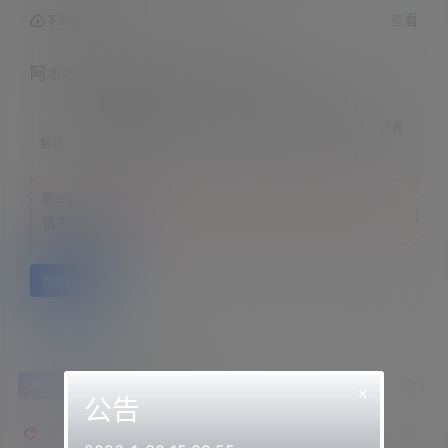
查看
下载权限
阿木木-冬季特惠四：采阳教4-cv狐姬
联系方式：
网站顶部
注意：
请下载到手机内解压，禁止转存到自己网盘内在线解压，违者
封号
您当前的等级为
游客
请先
登录
百度网盘
0
0
海报分享
收藏
举报
×
公告
阿木木