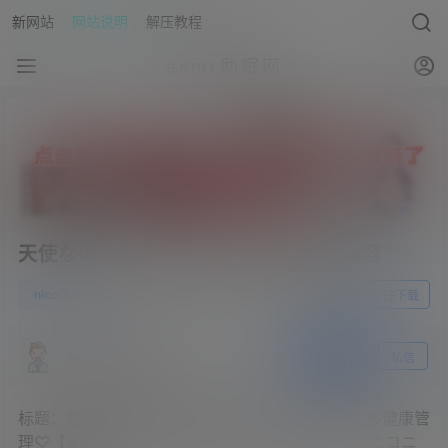
新网站
网站说明
解压教程
asmr助眠网
天使なの2023.05.24NICO会员限定内容
0
nico会员
23年5月28日
前往下载
asmr助眠网
关注
私信
标题：冒頭無料【耳舐めASMR】ナースのえちえち健康管
理♡【天使なの】 – 2023_5_24(水) 21_15開始 – ニコニ