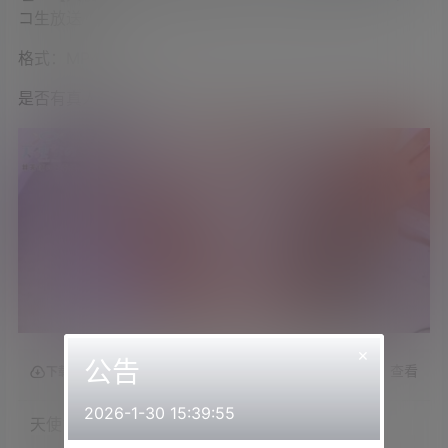
コ生放送
格式：MP4
是否有真人出镜：是
×
公告
查看
下载权限
2026-1-30 15:39:55
天使なの2023.05.24NICO会员限定内容