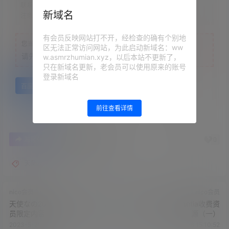
联系方式：
网站顶部
新域名
注意：
为保证资源有效性，禁止在线解压，违者封号
有会员反映网站打不开，经检查的确有个别地
您当前的等级为
游客
区无法正常访问网站，为此启动新域名：ww
请先
登录
w.asmrzhumian.xyz，以后本站不更新了，
只在新域名更新，老会员可以使用原来的账号
登录新域名
百度网盘
前往查看详情
0
0
海报分享
收藏
举报
天使な
nico会员
nico会员
天使なの2023.05.19NICO会
Rizunya23.05月Fantia收费资
员限定内容
源（一）
2023-5-28 15:07:31
2023-5-28 15:10:52