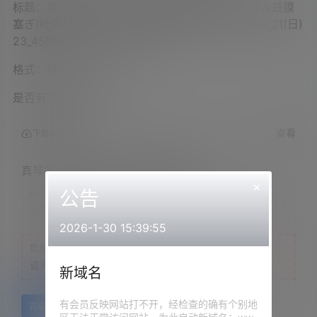
标题：冒頭無料[ASMR] 添い寝で睡眠用の耳舐め＆鼓膜
塞ぎ(吐息あり)♡【KU100】Ear licking – 2023_5_21(日)
23_45開始 – ニコニコ生放送
格式：MP4，MP3
是否有真人出镜：否
查看
下载权限
真琴2023.05.21NICO会员限定内容
×
公告
联系方式：
网站顶部
注意：
为保证资源有效性，禁止在线解压，违者封号
2026-1-30 15:39:55
您当前的等级为
游客
请先
登录
新域名
有会员反映网站打不开，经检查的确有个别地
百度网盘