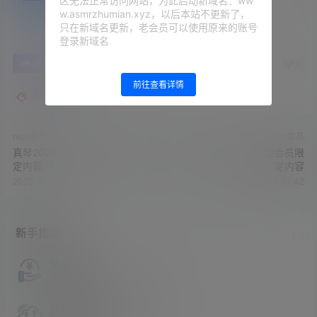
区无法正常访问网站，为此启动新域名：ww
w.asmrzhumian.xyz，以后本站不更新了，
只在新域名更新，老会员可以使用原来的账号
登录新域名
0
0
海报分享
收藏
举报
前往查看详情
真琴asmr
nico会员
nico会员
真琴2023.05.15NICO会员限
利香2023.05.18NICO会员限
定内容
定内容
2023-5-28 14:50:48
2023-5-28 14:53:42
新手指南
访客必看
请看过文章后在决定是否购买卡密
升级会员教程