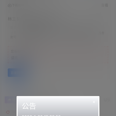
查看
下载权限
林三岁/岁岁/女王樱千金小姐
联系方式：
网站顶部
注意：
请下载到手机内解压，禁止转存到自己网盘内在线解压，违者
封号
您当前的等级为
游客
请先
登录
百度网盘
1
0
海报分享
收藏
举报
×
公告
林三岁