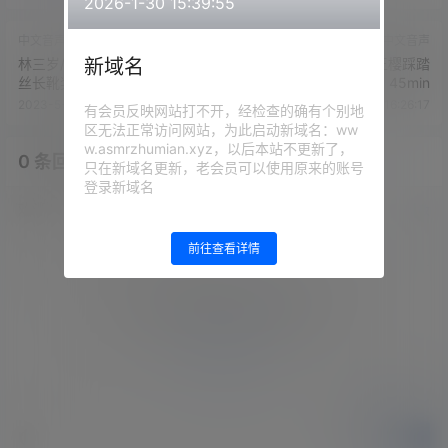
2026-1-30 15:39:55
中文音声
中文音声
新域名
林三岁/岁岁/女王樱-老师的黑
林三岁/岁岁/女王樱踩踏
丝长靴奖励
45min
2023-5-26 16:24:54
2023-5-26 16:26:17
有会员反映网站打不开，经检查的确有个别地
区无法正常访问网站，为此启动新域名：ww
w.asmrzhumian.xyz，以后本站不更新了，
0 条回复
文章作者
管理员
A
M
只在新域名更新，老会员可以使用原来的账号
登录新域名
欢迎您，新朋友，感谢参与互动！
确认修改
前往查看详情
您必须登录或注册以后才能发表评论
登录
提交