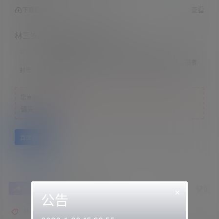
查看
下载权限
林三岁/岁岁/女王樱002的60min
联系方式：
网站顶部
注意：
请下载到手机内解压，禁止转存到自己网盘内在线解压，违者
封号
您当前的等级为
游客
请先
登录
百度网盘
0
0
海报分享
收藏
举报
×
公告
林三岁