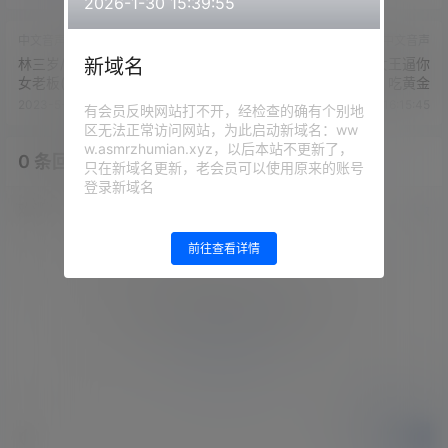
2026-1-30 15:39:55
中文音声
中文音声
新域名
林三岁/岁岁/女王樱丝袜店の
林三岁/岁岁/女王樱女王逼你
女老板(岁岁,60分钟)
吃黄金
2023-5-26 16:14:12
2023-5-26 16:15:45
有会员反映网站打不开，经检查的确有个别地
区无法正常访问网站，为此启动新域名：ww
w.asmrzhumian.xyz，以后本站不更新了，
0 条回复
文章作者
管理员
A
M
只在新域名更新，老会员可以使用原来的账号
登录新域名
欢迎您，新朋友，感谢参与互动！
确认修改
前往查看详情
您必须登录或注册以后才能发表评论
登录
提交