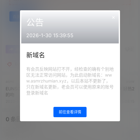
×
百度网盘
公告
2026-1-30 15:39:55
0
0
海报分享
收藏
举报
新域名
EUNSONGS
有会员反映网站打不开，经检查的确有个别地
区无法正常访问网站，为此启动新域名：ww
w.asmrzhumian.xyz，以后本站不更新了，
asmr
asmr
只在新域名更新，老会员可以使用原来的账号
EUNSONGS ASMR 一个安静
EUNSONGS ASMR 好热2
登录新域名
的吻
2023-5-23 15:05:52
2023-5-23 15:08:15
前往查看详情
0 条回复
文章作者
管理员
A
M
欢迎您，新朋友，感谢参与互动！
确认修改