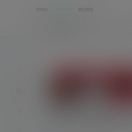
新网站
网站说明
解压教程
asmr助眠网
首页
asmr
nico会
EUNSONGS 最新ASMR