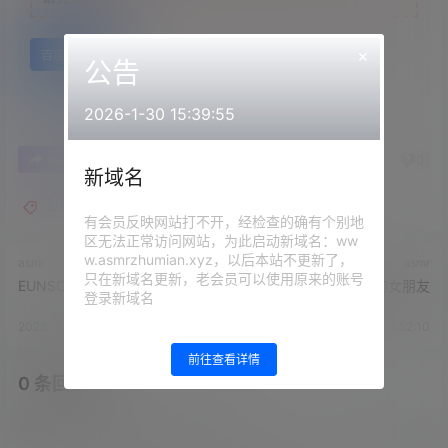
×
百度网盘
公告
2026-1-30 15:39:55
0
0
海报分享
收藏
举报
新域名
EUNSONGS
有会员反映网站打不开，经检查的确有个别地
区无法正常访问网站，为此启动新域名：ww
w.asmrzhumian.xyz，以后本站不更新了，
asmr
asmr
只在新域名更新，老会员可以使用原来的账号
EUNSONGS ASMR 老师错了
EUNSONGS 我的女朋友
登录新域名
2023-5-23 13:50:01
2023-5-23 13:52:10
前往查看详情
0 条回复
文章作者
管理员
A
M
欢迎您，新朋友，感谢参与互动！
确认修改