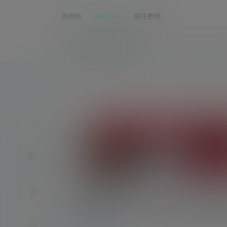
新网站
网站说明
解压教程
asmr助眠网
首页
asmr
nico会
網野ぴこん›2023.05.0