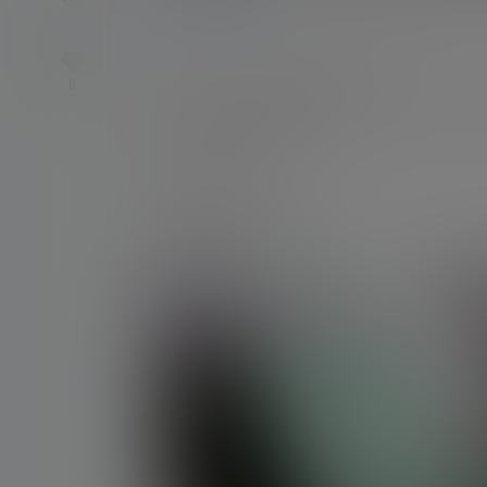
0
2k
nico会员
23年5月21日
0
标题：【えちち耳舐めASMR】レーシン
以上】20230501
格式：MP4
是否有真人出镜：是