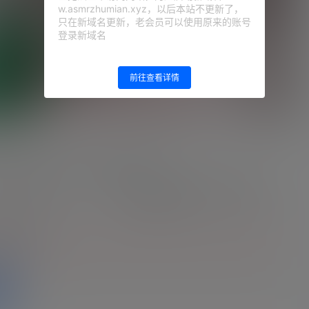
w.asmrzhumian.xyz，以后本站不更新了，
只在新域名更新，老会员可以使用原来的账号
登录新域名
前往查看详情
›2023.05.01NICO会员限定
：
网站顶部
注意：
为保证资源有效性，禁止在线解
压，违者封号
的等级为
游客
登录
盘