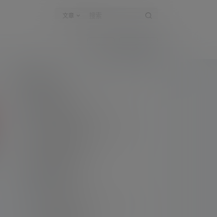
文章
登录
快速注册
新手指南
访客必看
请看过文章后在决定是否购买卡密
升级会员教程
关于如何使用卡密升级会员的教程
解压教程
不会解压请看这里
提交工单
如本站没有你想看的资源，请告诉我