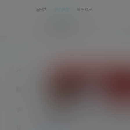
新网站
网站说明
解压教程
asmr助眠网
首页
asmr
nico会
幽灵妹2023.03.31NI