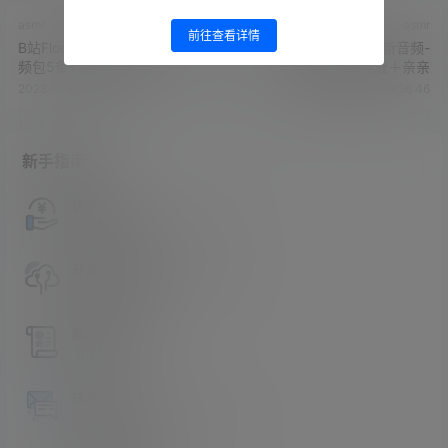
asmr
asmr
前往查看详情
B站Flora圆圆8月爱发电赞助音
B站Flora圆圆爱发电最新音频-
频包5条+特惠6A-110M
--双耳微喘吸吮唾液＋亲亲
2023-5-20 9:54:51
2023-5-20 9:56:46
新手指南
访客必看
请看过文章后在决定是否购买卡密
升级会员教程
关于如何使用卡密升级会员的教程
解压教程
不会解压请看这里
提交工单
如本站没有你想看的资源，请告诉我