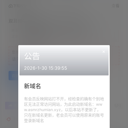
查看
下载权限
双耳微喘吸吮唾液，亲亲-B站flora圆圆
联系方式：
网站顶部
注意：
为保证资源有效性，禁止在线解压，违者封号
×
您当前的等级为
游客
公告
请先
登录
2026-1-30 15:39:55
百度网盘
新域名
有会员反映网站打不开，经检查的确有个别地
区无法正常访问网站，为此启动新域名：ww
2
0
海报分享
收藏
举报
w.asmrzhumian.xyz，以后本站不更新了，
只在新域名更新，老会员可以使用原来的账号
Flora圆圆
登录新域名