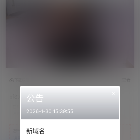
查看
下载权限
×
公告
b站大小姐金克丝 &#8211; 换装
联系方式：
网站顶部
2026-1-30 15:39:55
注意：
为保证资源有效性，禁止在线解压，违者封号
新域名
您当前的等级为
游客
请先
登录