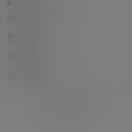
请看过文章后在决定是否购买卡密
升级会员教程
关于如何使用卡密升级会员的教程
解压教程
不会解压请看这里
提交工单
如本站没有你想看的资源，请告诉我
卡密购买地址
记得看新手必看文章
Copyright © 2026
asmr助眠网
查询 49 次，耗时 0.5718 秒