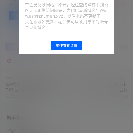
有会员反映网站打不开，经检查的确有个别地
区无法正常访问网站，为此启动新域名：ww
w.asmrzhumian.xyz，以后本站不更新了，
百度网盘
只在新域名更新，老会员可以使用原来的账号
登录新域名
前往查看详情
0
0
海报分享
收藏
举报
金克丝
asmr
asmr
b站大小姐金克丝 - 捆绑+樱晚
b站大小姐金克丝 - 小学妹的
GiGi 温柔甜哄系列合集
白袜
2023-5-20 8:43:03
2023-5-20 8:45:26
新手指南
访客必看