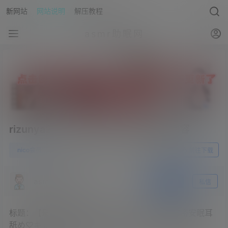
新网站
网站说明
解压教程
asmr助眠网
rizunya2023.03.05NICO会员限定内容
0
nico会员
23年5月16日
前往下载
asmr助眠网
关注
私信
标题：【最初無料！実写コスプレ】ドロっと濃密安眠耳
舐め♡キミはどこまで耐えられるかな？耳舐め