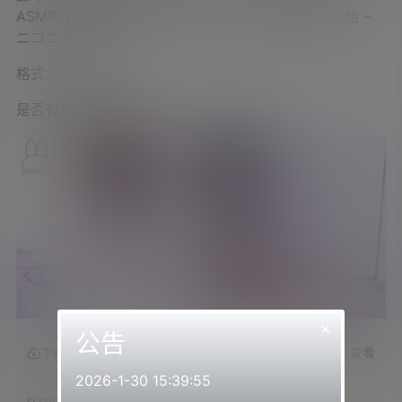
ASMR【りずな_KU100】 – 2023_3_5(日) 22_30開始 –
ニコニコ生放送
格式：MP4
是否有真人出镜：是
×
公告
查看
下载权限
2026-1-30 15:39:55
rizunya2023.03.05NICO会员限定内容