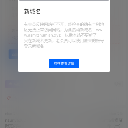
联系方式：
网站顶部
新域名
注意：
为保证资源有效性，禁止在线解压，违者封号
有会员反映网站打不开，经检查的确有个别地
区无法正常访问网站，为此启动新域名：ww
您当前的等级为
游客
w.asmrzhumian.xyz，以后本站不更新了，
请先
登录
只在新域名更新，老会员可以使用原来的账号
登录新域名
百度网盘
前往查看详情
0
0
海报分享
收藏
举报
rizunya
nico会员
nico会员
rizunya2023.02.25NICO会员
Rizunya23.03月Fantia收费资
限定内容
源（一）