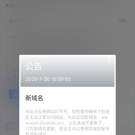
ASMR♡【りずな】
查看
下载权限
rizunya2022.05.07NICO会员限定内容
联系方式：
网站顶部
注意：
为保证资源有效性，禁止在线解压，违者封号
×
公告
您当前的等级为
游客
请先
登录
2026-1-30 15:39:55
百度网盘
新域名
有会员反映网站打不开，经检查的确有个别地
区无法正常访问网站，为此启动新域名：ww
w.asmrzhumian.xyz，以后本站不更新了，
0
0
海报分享
收藏
举报
只在新域名更新，老会员可以使用原来的账号
登录新域名