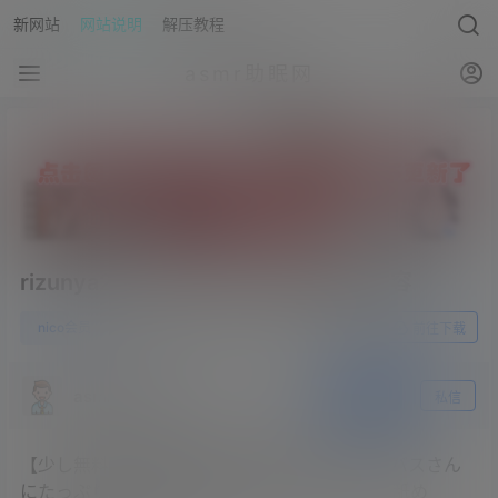
新网站
网站说明
解压教程
asmr助眠网
rizunya2022.05.07NICO会员限定内容
0
nico会员
23年5月16日
前往下载
asmr助眠网
关注
私信
【少し無料！耳舐めASMR】お姉ちゃんサキュバスさん
にたっぷり吸われて感度高めに目覚めちゃう耳舐め