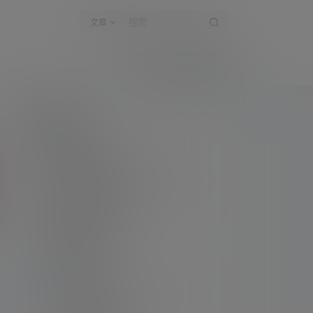
文章
登录
快速注册
新手指南
访客必看
请看过文章后在决定是否购买卡密
升级会员教程
关于如何使用卡密升级会员的教程
解压教程
不会解压请看这里
提交工单
如本站没有你想看的资源，请告诉我