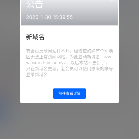
公告
前往下载
2026-1-30 15:39:55
新域名
有会员反映网站打不开，经检查的确有个别地
ya2022.02.18NICO会员限定内容
区无法正常访问网站，为此启动新域名：ww
w.asmrzhumian.xyz，以后本站不更新了，
：
网站顶部
注意：
为保证资源有效性，禁止在线解
压，违者封号
只在新域名更新，老会员可以使用原来的账号
登录新域名
的等级为
游客
登录
前往查看详情
盘