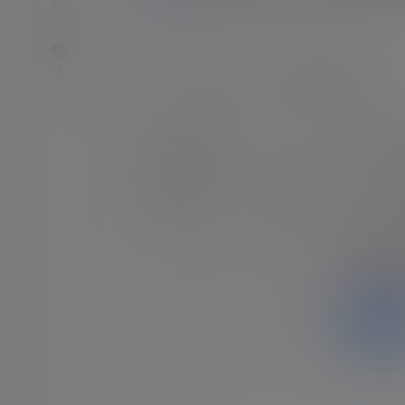
0
1.1k
nico会员
23年5月15日
0
rizunya2022.02.18NICO会员限定内容
rizun
下载权限
铂金会员：
免费下载
联系方式
钻石会员：
免费下载
您当前
请先
百度网