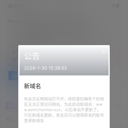
查看
下载权限
rizunya2022.03.18NICO会员限定内容
联系方式：
网站顶部
注意：
为保证资源有效性，禁止在线解压，违者封号
×
您当前的等级为
游客
公告
请先
登录
2026-1-30 15:39:55
百度网盘
新域名
有会员反映网站打不开，经检查的确有个别地
区无法正常访问网站，为此启动新域名：ww
0
0
海报分享
收藏
举报
w.asmrzhumian.xyz，以后本站不更新了，
只在新域名更新，老会员可以使用原来的账号
rizunya
登录新域名