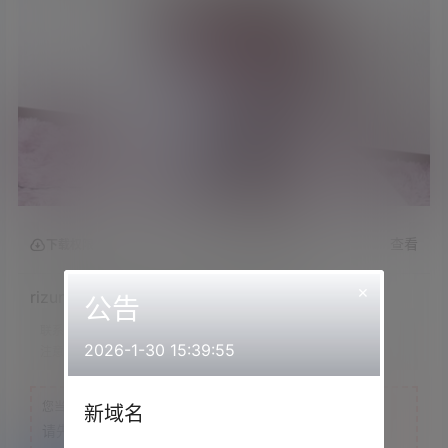
查看
下载权限
×
rizunya2022.04.09NICO会员限定内容
公告
联系方式：
网站顶部
2026-1-30 15:39:55
注意：
为保证资源有效性，禁止在线解压，违者封号
您当前的等级为
游客
新域名
请先
登录