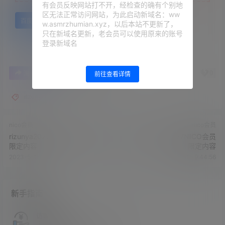
有会员反映网站打不开，经检查的确有个别地
区无法正常访问网站，为此启动新域名：ww
百度网盘
w.asmrzhumian.xyz，以后本站不更新了，
只在新域名更新，老会员可以使用原来的账号
登录新域名
0
0
海报分享
收藏
举报
前往查看详情
rizunya
nico会员
nico会员
rizunya2022.07.31NICO会员
rizunya2022.03.27NICO会员
限定内容
限定内容
2023-5-15 9:42:55
2023-5-15 9:44:56
新手指南
访客必看
请看过文章后在决定是否购买卡密