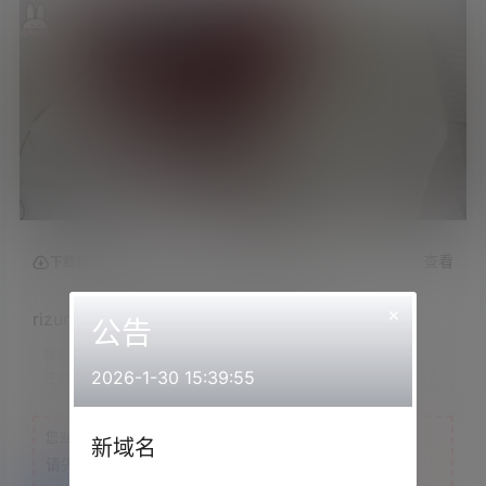
查看
下载权限
×
rizunya2022.10.08NICO会员限定内容
公告
联系方式：
网站顶部
2026-1-30 15:39:55
注意：
为保证资源有效性，禁止在线解压，违者封号
您当前的等级为
游客
新域名
请先
登录