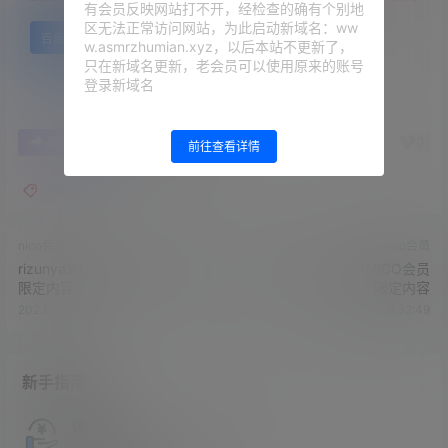
有会员反映网站打不开，经检查的确有个别地
区无法正常访问网站，为此启动新域名：ww
百度网盘
w.asmrzhumian.xyz，以后本站不更新了，
只在新域名更新，老会员可以使用原来的账号
登录新域名
0
0
海报分享
收藏
举报
前往查看详情
rizunya
nico会员
nico会员
rizunya2022.10.15NICO会员
rizunya2022.10.01NICO会员
限定内容
限定内容
2023-5-15 9:30:15
2023-5-15 9:32:49
新手指南
访客必看
请看过文章后在决定是否购买卡密